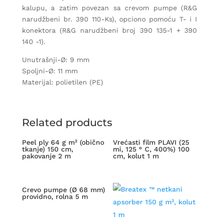
kalupu, a zatim povezan sa crevom pumpe (R&G
narudžbeni br. 390 110-Ks), opciono pomoću T- i I
konektora (R&G narudžbeni broj 390 135-1 + 390
140 -1).
Unutrašnji-Ø: 9 mm
Spoljni-Ø: 11 mm
Materijal: polietilen (PE)
Related products
Peel ply 64 g m² (obično
Vrećasti film PLAVI (25
tkanje) 150 cm,
mi, 125 ° C, 400%) 100
pakovanje 2 m
cm, kolut 1 m
Crevo pumpe (Ø 68 mm)
providno, rolna 5 m