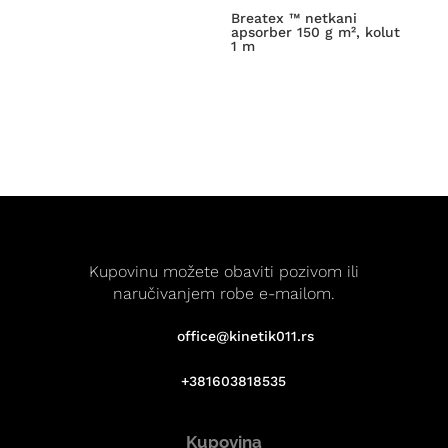
Breatex ™ netkani
apsorber 150 g m², kolut
1 m
Kupovinu možete obaviti pozivom ili
naručivanjem robe e-mailom.
office@kinetik011.rs
+381603818535
Kupovina