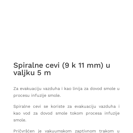
Spiralne cevi (9 k 11 mm) u
valjku 5 m
Za evakuaciju vazduha i kao linija za dovod smole u
​​procesu infuzije smole.
Spiralne cevi se koriste za evakuaciju vazduha i
kao vod za dovod smole tokom procesa infuzije
smole.
Pričvršćen je vakuumskom zaptivnom trakom u