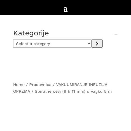
Kategorije
Select
a
category
Home
/
Prodavnica
/
VAKUUMIRANJE INFUZIJA
OPREMA
/ Spiralne cevi (9 k 11 mm) u valjku 5 m