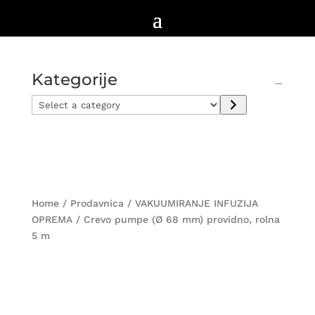
Kategorije
Select
a
category
Home
/
Prodavnica
/
VAKUUMIRANJE INFUZIJA
OPREMA
/ Crevo pumpe (Ø 68 mm) providno, rolna
5 m