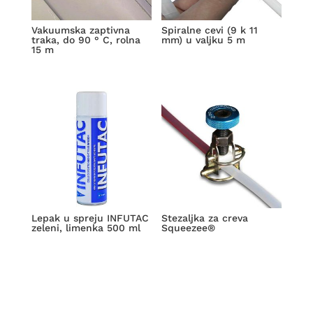
Vakuumska zaptivna
Spiralne cevi (9 k 11
traka, do 90 ° C, rolna
mm) u valjku 5 m
15 m
Lepak u spreju INFUTAC
Stezaljka za creva
zeleni, limenka 500 ml
Squeezee®