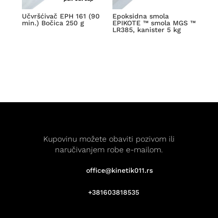
Učvršćivač EPH 161 (90
Epoksidna smola
min.) Bočica 250 g
EPIKOTE ™ smola MGS ™
LR385, kanister 5 kg
Kupovinu možete obaviti pozivom ili
naručivanjem robe e-mailom.
office@kinetik011.rs
+381603818535