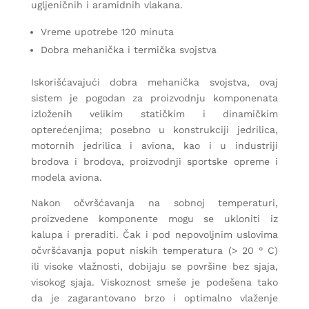
ugljeničnih i aramidnih vlakana.
Vreme upotrebe 120 minuta
Dobra mehanička i termička svojstva
Iskorišćavajući dobra mehanička svojstva, ovaj
sistem je pogodan za proizvodnju komponenata
izloženih velikim statičkim i dinamičkim
opterećenjima; posebno u konstrukciji jedrilica,
motornih jedrilica i aviona, kao i u industriji
brodova i brodova, proizvodnji sportske opreme i
modela aviona.
Nakon očvršćavanja na sobnoj temperaturi,
proizvedene komponente mogu se ukloniti iz
kalupa i preraditi. Čak i pod nepovoljnim uslovima
očvršćavanja poput niskih temperatura (> 20 ° C)
ili visoke vlažnosti, dobijaju se površine bez sjaja,
visokog sjaja. Viskoznost smeše je podešena tako
da je zagarantovano brzo i optimalno vlaženje