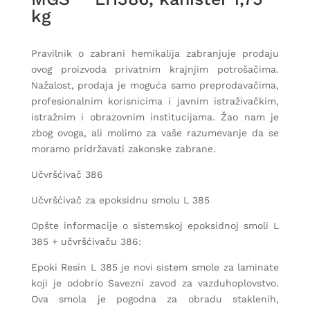
kg
Pravilnik o zabrani hemikalija zabranjuje prodaju
ovog proizvoda privatnim krajnjim potrošačima.
Nažalost, prodaja je moguća samo preprodavačima,
profesionalnim korisnicima i javnim istraživačkim,
istražnim i obrazovnim institucijama. Žao nam je
zbog ovoga, ali molimo za vaše razumevanje da se
moramo pridržavati zakonske zabrane.
Učvršćivač 386
Učvršćivač za epoksidnu smolu L 385
Opšte informacije o sistemskoj epoksidnoj smoli L
385 + učvršćivaču 386:
Epoki Resin L 385 je novi sistem smole za laminate
koji je odobrio Savezni zavod za vazduhoplovstvo.
Ova smola je pogodna za obradu staklenih,