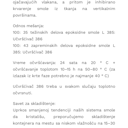
ojačavajućih vlakana, a pritom je inhibirano
krvarenje smole iz tkanja na vertikalnim
površinama.
Odnos mešanja:
100: 35 težinskih delova epoksidne smole L 385:
Učvršćivač 386
100: 43 zapreminskih delova epoksidne smole L
385: Učvršćivač 386
Vreme očvršćavanja: 24 sata na 20 ° C +
očvršćavanje toplotom 10–15 h na 50–80 ° C (za
izlazak iz krte faze potrebno je najmanje 40 ° C)
Učvršćivač 386 treba u svakom slučaju toplotno
očvrsnuti.
Savet za skladištenje:
Uprkos smanjenoj tendenciji naših sistema smole
da kristališu, preporučujemo skladištenje
kontejnera na mestu sa niskom vlažnošću na 15–30