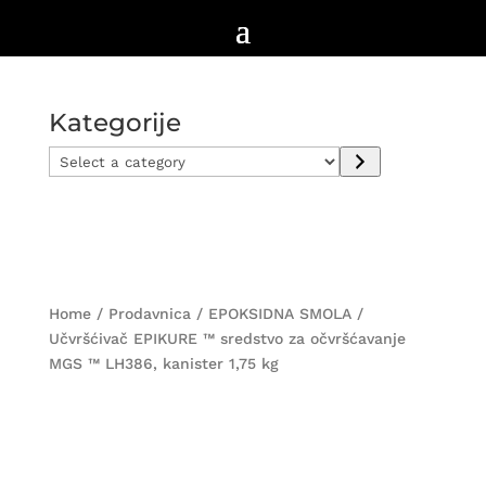
Kategorije
Select
a
category
Home
/
Prodavnica
/
EPOKSIDNA SMOLA
/
Učvršćivač EPIKURE ™ sredstvo za očvršćavanje
MGS ™ LH386, kanister 1,75 kg