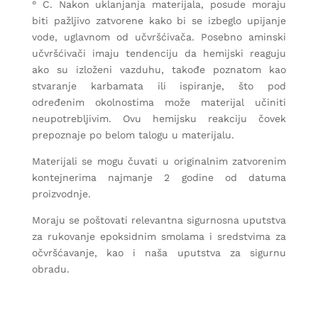
° C. Nakon uklanjanja materijala, posude moraju
biti pažljivo zatvorene kako bi se izbeglo upijanje
vode, uglavnom od učvršćivača. Posebno aminski
učvršćivači imaju tendenciju da hemijski reaguju
ako su izloženi vazduhu, takođe poznatom kao
stvaranje karbamata ili ispiranje, što pod
određenim okolnostima može materijal učiniti
neupotrebljivim. Ovu hemijsku reakciju čovek
prepoznaje po belom talogu u materijalu.
Materijali se mogu čuvati u originalnim zatvorenim
kontejnerima najmanje 2 godine od datuma
proizvodnje.
Moraju se poštovati relevantna sigurnosna uputstva
za rukovanje epoksidnim smolama i sredstvima za
očvršćavanje, kao i naša uputstva za sigurnu
obradu.