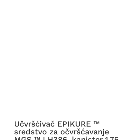
Učvršćivač EPIKURE ™
sredstvo za očvršćavanje
MGS ™ LH386, kanister 1,75