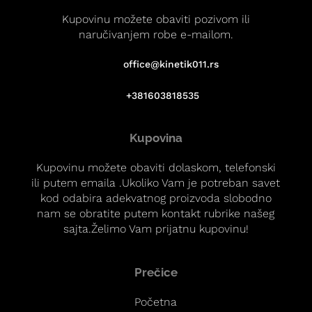
Kupovinu možete obaviti pozivom ili
naručivanjem robe e-mailom.
office@kinetik011.rs
+381603818535
Kupovina
Kupovinu možete obaviti dolaskom, telefonski
ili putem emaila .Ukoliko Vam je potreban savet
kod odabira adekvatnog proizvoda slobodno
nam se obratite putem kontakt rubrike našeg
sajta.Želimo Vam prijatnu kupovinu!
Prečice
Početna