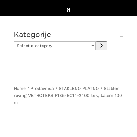
Kategorije
Select
a
category
Home
/
Prodavnica
/
STAKLENO PLATNO
/ Stakleni
roving VETROTEKS P185-EC14-2400 tek, kalem 100
m