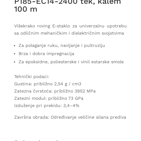
P185-EC14-2400 tek, kalem
100 m
Višekrako roving E-staklo za univerzalnu upotrebu
sa odličnim mehaničkim i dielektričnim svojstvima
Za polaganje ruku, navijanje i pultruziju
Brza i dobra impregnacija
Za epoksidne, poliesterske i vinil estarske smole
Tehnički podaci:
Gustina: približno 2,54 g / cm3
Zatezna čvrstoća: približno 3952 MPa
Zatezni modul: približno 73 GPa
Izduženje pri prekidu: 3,4–4%
Završna obrada: Određivanje veličine silana prediva