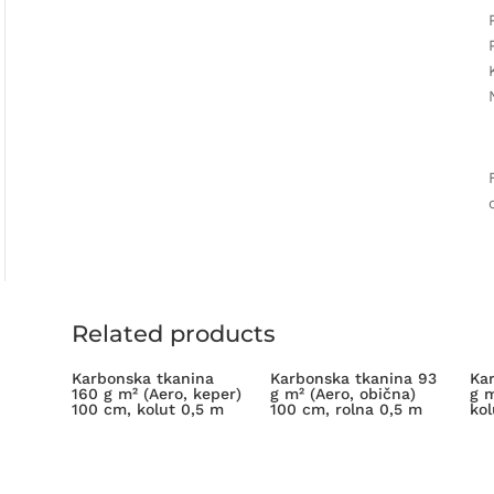
Related products
Karbonska tkanina
Karbonska tkanina 93
Ka
160 g m² (Aero, keper)
g m² (Aero, obična)
g m
100 cm, kolut 0,5 m
100 cm, rolna 0,5 m
kol