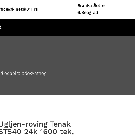
Branka Šotre
ffice@kinetik011.rs
6,Beograd
t
kod odabira adekvatnog
Ugljen-roving Tenak
STS40 24k 1600 tek,