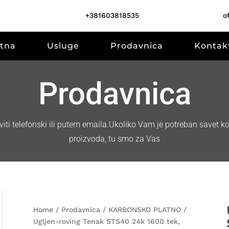
+381603818535
o
tna
Usluge
Prodavnica
Kontak
Prodavnica
ti telefonski ili putem emaila.Ukoliko Vam je potreban savet 
proizvoda, tu smo za Vas
Home
/
Prodavnica
/
KARBONSKO PLATNO
/
Ugljen-roving Tenak STS40 24k 1600 tek,