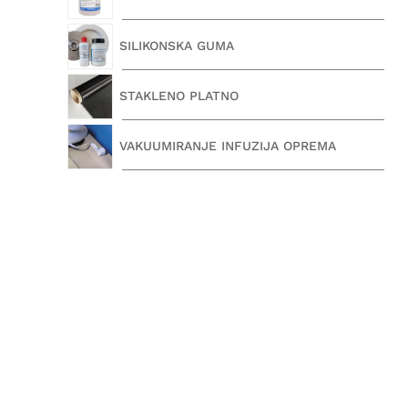
SILIKONSKA GUMA
STAKLENO PLATNO
VAKUUMIRANJE INFUZIJA OPREMA