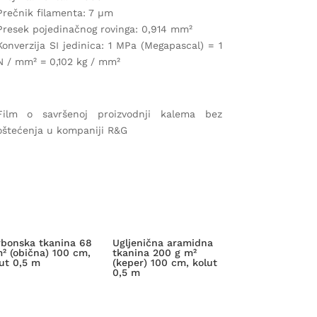
Prečnik filamenta: 7 µm
Presek pojedinačnog rovinga: 0,914 mm²
Konverzija SI jedinica: 1 MPa (Megapascal) = 1
N / mm² = 0,102 kg / mm²
Film o savršenoj proizvodnji kalema bez
oštećenja u kompaniji R&G
rbonska tkanina 68
Ugljenična aramidna
² (obična) 100 cm,
tkanina 200 g m²
ut 0,5 m
(keper) 100 cm, kolut
0,5 m