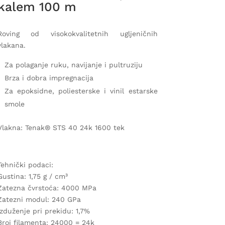
kalem 100 m
Roving od visokokvalitetnih ugljeničnih
vlakana.
Za polaganje ruku, navijanje i pultruziju
Brza i dobra impregnacija
Za epoksidne, poliesterske i vinil estarske
smole
Vlakna: Tenak® STS 40 24k 1600 tek
Tehnički podaci:
Gustina: 1,75 g / cm³
Zatezna čvrstoća: 4000 MPa
Zatezni modul: 240 GPa
Izduženje pri prekidu: 1,7%
Broj filamenta: 24000 = 24k