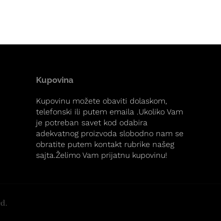
Kupovina
Kupovinu možete obaviti dolaskom,
telefonski ili putem emaila .Ukoliko Vam
je potreban savet kod odabira
adekvatnog proizvoda slobodno nam se
obratite putem kontakt rubrike našeg
sajta.Želimo Vam prijatnu kupovinu!
ed.