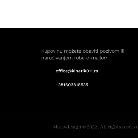
Kupovinu možete obaviti pozivom ili
naručivanjem robe e-mailom.
office@kinetik011.rs
+381603818535
Marivdesign © 2022 . All rights reserv